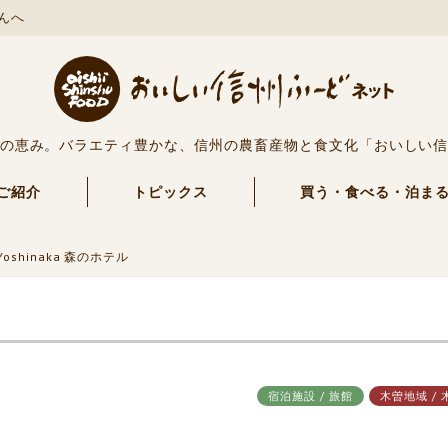
んへ
の恵み。バラエティ豊かな、信州の農畜産物と食文化「おいしい
ご紹介
トピックス
買う・食べる・泊ま
Yoshinaka 森のホテル
宿泊施設 / 旅館
木曽地域 / 