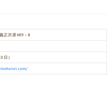
義正沢原489－8
３日）
inohotel.com/