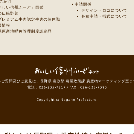
ご紹介
申請関係
いしい信州ふーど」図鑑
デザイン・ロゴについて
の伝統野菜
各種申請・様式について
プレミアム牛肉認定牛肉の個体識
号情報
県原産地呼称管理制度認定品
ご質問及びご意見は、長野県 農政部 農業政策課 農産物マーケティング室
電話：026-235-7217
/
FAX：026-235-7393
Copyright
© Nagano Prefecture.