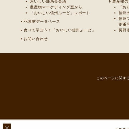
おいしい部局長会議
農産物の
農産物マーケティング室から
「お
「おいしい信州ふーど」レポート
信州
信州
PR素材データベース
別番
食べて学ぼう！「おいしい信州ふーど」
長野
お問い合わせ
このページに関する