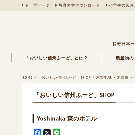
トップページ
写真素材ダウンロード
小学生の皆さ
長寿日本一
「おいしい信州ふーど」とは？
農産物の
HOME
「おいしい信州ふーど」SHOP
木曽地域
木曽町
「おいしい信州ふーど」SHOP
Yoshinaka 森のホテル
F
X
L