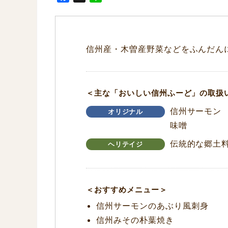
a
i
c
n
e
e
b
信州産・木曽産野菜などをふんだん
o
o
k
＜主な「おいしい信州ふーど」の取扱
信州サーモン
オリジナル
味噌
伝統的な郷土
ヘリテイジ
＜おすすめメニュー＞
信州サーモンのあぶり風刺身
信州みその朴葉焼き