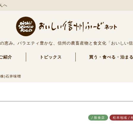
んへ
の恵み。バラエティ豊かな、信州の農畜産物と食文化「おいしい
ご紹介
トピックス
買う・食べる・泊ま
(株)石井味噌
/ 飲食店
松本地域 / 