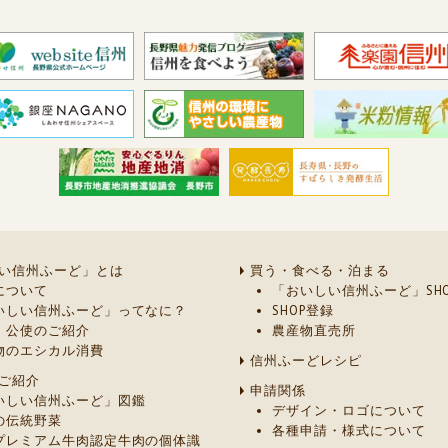
い信州ふーど」とは
買う・食べる・泊まる
について
「おいしい信州ふーど」SHO
いしい信州ふーど」ってなに？
SHOP登録
・公使のご紹介
農産物直売所
物のエシカル消費
信州ふーどレシピ
ご紹介
申請関係
いしい信州ふーど」図鑑
デザイン・ロゴについて
の伝統野菜
各種申請・様式について
プレミアム牛肉認定牛肉の個体識