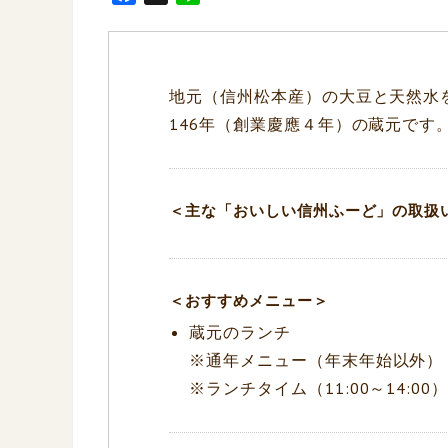
a
i
c
n
e
e
b
地元（信州松本産）の大豆と天然水
o
146年（創業慶應４年）の蔵元です
o
k
＜主な「おいしい信州ふーど」の取扱
＜おすすめメニュー＞
蔵元のランチ
※通年メニュー（年末年始以外）
※ランチタイム（11:00～14:00