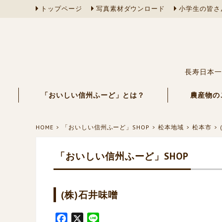
トップページ
写真素材ダウンロード
小学生の皆さ
長寿日本一
「おいしい信州ふーど」とは？
農産物の
HOME
「おいしい信州ふーど」SHOP
松本地域
松本市
「おいしい信州ふーど」SHOP
(株)石井味噌
F
X
L