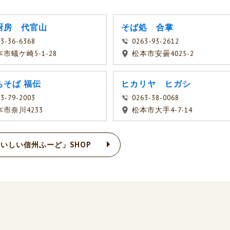
厨房 代官山
そば処 合掌
3-36-6368
0263-93-2612
市蟻ケ崎5-1-28
松本市安曇4025-2
ちそば 福伝
ヒカリヤ ヒガシ
3-79-2003
0263-38-0068
本市奈川4233
松本市大手4-7-14
いしい信州ふーど」SHOP