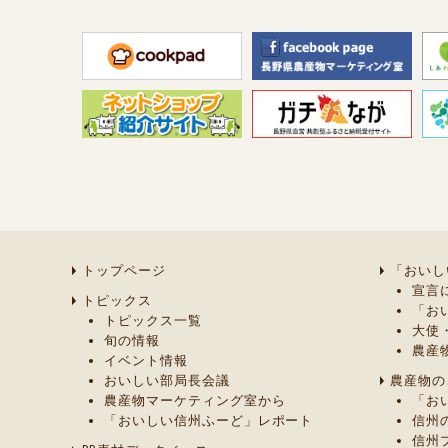
トップページ
「おいし
宣言
トピックス
「お
トピックス一覧
大使
旬の情報
農産
イベント情報
おいしい部局長会議
農産物の
農産物マーケティング室から
「お
「おいしい信州ふーど」レポート
信州
信州