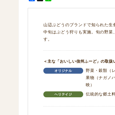
a
i
c
n
e
e
b
山辺ぶどうのブランドで知られた生食
o
中旬はぶどう狩りも実施。旬の野菜
o
す。
k
＜主な「おいしい信州ふーど」の取扱
野菜・穀類（
オリジナル
果物（ナガノ
映）
伝統的な郷土
ヘリテイジ