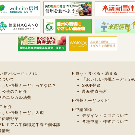
い信州ふーど」とは
買う・食べる・泊まる
について
「おいしい信州ふーど」SHO
いしい信州ふーど」ってなに？
SHOP登録
・公使のご紹介
農産物直売所
物のエシカル消費
信州ふーどレシピ
ご紹介
申請関係
いしい信州ふーど」図鑑
デザイン・ロゴについて
の伝統野菜
各種申請・様式について
プレミアム牛肉認定牛肉の個体識
号情報