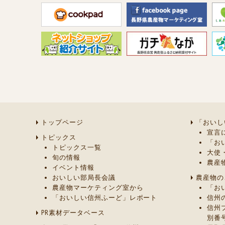
トップページ
「おいし
宣言
トピックス
「お
トピックス一覧
大使
旬の情報
農産
イベント情報
おいしい部局長会議
農産物の
農産物マーケティング室から
「お
「おいしい信州ふーど」レポート
信州
信州
PR素材データベース
別番