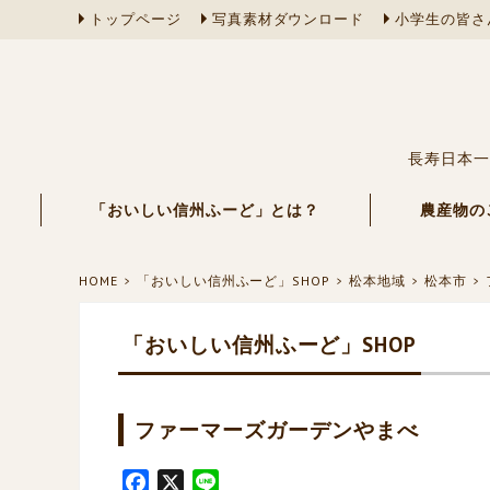
トップページ
写真素材ダウンロード
小学生の皆さ
長寿日本一
「おいしい信州ふーど」とは？
農産物の
HOME
「おいしい信州ふーど」SHOP
松本地域
松本市
「おいしい信州ふーど」SHOP
ファーマーズガーデンやまべ
F
X
L