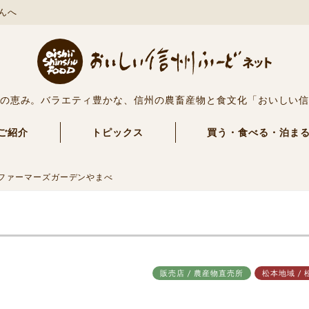
んへ
の恵み。バラエティ豊かな、信州の農畜産物と食文化「おいしい
ご紹介
トピックス
買う・食べる・泊ま
ファーマーズガーデンやまべ
販売店 / 農産物直売所
松本地域 / 