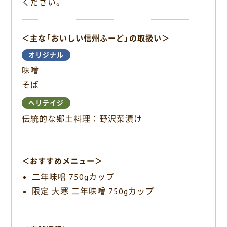
ください。
k
＜主な「おいしい信州ふーど」の取扱い＞
オリジナル
味噌
そば
ヘリテイジ
伝統的な郷土料理：野沢菜漬け
＜おすすめメニュー＞
二年味噌 750gカップ
限定 大寒 二年味噌 750gカップ