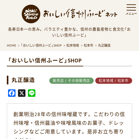
長寿日本一の恵み。バラエティ豊かな、信州の農畜産物と食文化「お
いしい信州ふーど」
HOME
「おいしい信州ふーど」SHOP
松本地域
松本市
丸正醸造
「おいしい信州ふーど」SHOP
丸正醸造
販売店 / その他販売店
松本地域 / 松本市
F
X
L
a
i
c
n
創業明治28年の信州味噌蔵です。こだわりの信
e
e
州味噌・信州醤油や味噌風味のお菓子、ドレッ
b
o
シングなどご用意しています。是非お立ち寄り
o