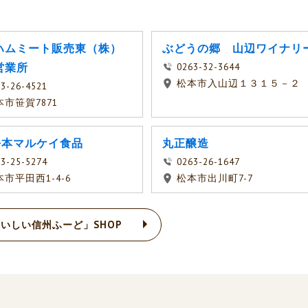
ハムミート販売東（株）
ぶどうの郷 山辺ワイナリ
営業所
0263-32-3644
松本市入山辺１３１５－２
3-26-4521
本市笹賀7871
)松本マルケイ食品
丸正醸造
3-25-5274
0263-26-1647
市平田西1-4-6
松本市出川町7-7
いしい信州ふーど」SHOP