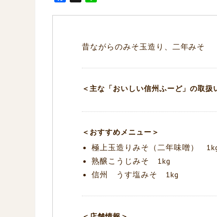
a
i
c
n
e
e
b
昔ながらのみそ玉造り、二年みそ
o
o
k
＜主な「おいしい信州ふーど」の取扱
＜おすすめメニュー＞
極上玉造りみそ（二年味噌） 1k
熟醸こうじみそ 1kg
信州 うす塩みそ 1kg
＜店舗情報＞