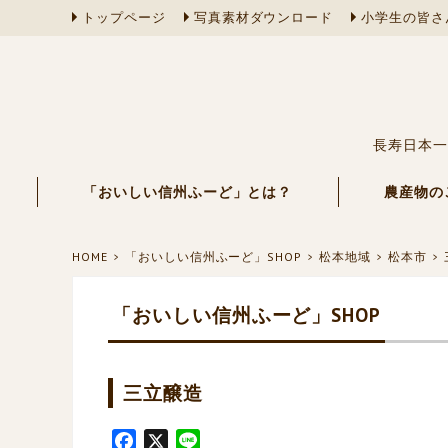
トップページ
写真素材ダウンロード
小学生の皆さ
長寿日本一
「おいしい信州ふーど」とは？
農産物の
HOME
「おいしい信州ふーど」SHOP
松本地域
松本市
「おいしい信州ふーど」SHOP
三立醸造
F
X
L