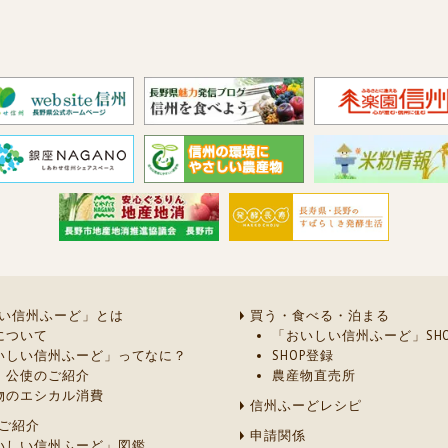
い信州ふーど」とは
買う・食べる・泊まる
について
「おいしい信州ふーど」SHO
いしい信州ふーど」ってなに？
SHOP登録
・公使のご紹介
農産物直売所
物のエシカル消費
信州ふーどレシピ
ご紹介
申請関係
いしい信州ふーど」図鑑