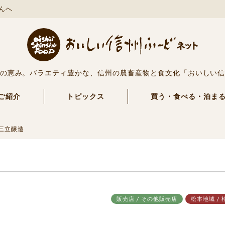
んへ
の恵み。バラエティ豊かな、信州の農畜産物と食文化「おいしい
ご紹介
トピックス
買う・食べる・泊ま
三立醸造
販売店 / その他販売店
松本地域 / 