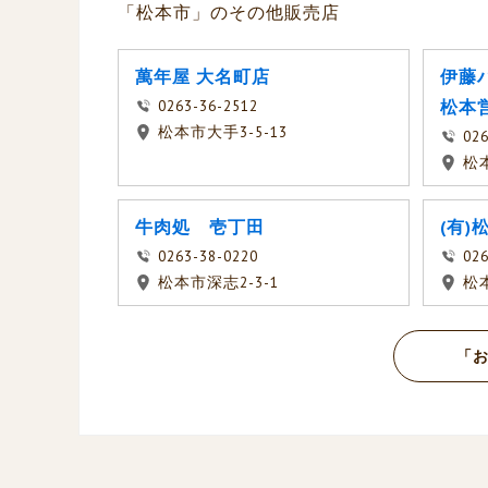
「松本市」のその他販売店
萬年屋 大名町店
伊藤
0263-36-2512
松本
松本市大手3-5-13
026
松
牛肉処 壱丁田
(有
0263-38-0220
026
松本市深志2-3-1
松本
「お