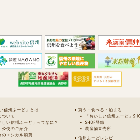
い信州ふーど」とは
買う・食べる・泊まる
について
「おいしい信州ふーど」SHO
いしい信州ふーど」ってなに？
SHOP登録
・公使のご紹介
農産物直売所
物のエシカル消費
信州ふーどレシピ