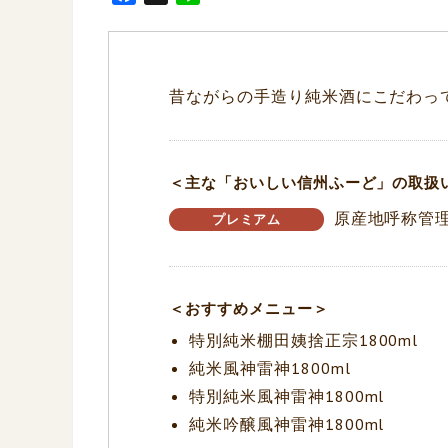
a
i
c
n
e
e
b
昔ながらの手造り純米酒にこだわっ
o
o
k
＜主な「おいしい信州ふーど」の取扱
原産地呼称管理
プレミアム
＜おすすめメニュー＞
特別純米棚田姨捨正宗1800ml
純米風神雷神1800ml
特別純米風神雷神1800ml
純米吟醸風神雷神1800ml