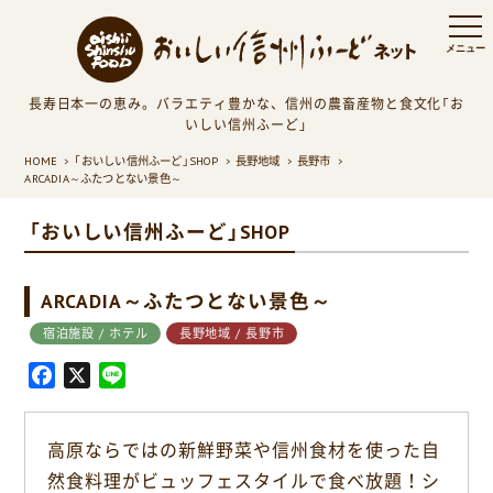
長寿日本一の恵み。バラエティ豊かな、信州の農畜産物と食文化「お
いしい信州ふーど」
HOME
「おいしい信州ふーど」SHOP
長野地域
長野市
ARCADIA～ふたつとない景色～
「おいしい信州ふーど」SHOP
ARCADIA～ふたつとない景色～
宿泊施設 / ホテル
長野地域 / 長野市
F
X
L
a
i
c
n
高原ならではの新鮮野菜や信州食材を使った自
e
e
然食料理がビュッフェスタイルで食べ放題！シ
b