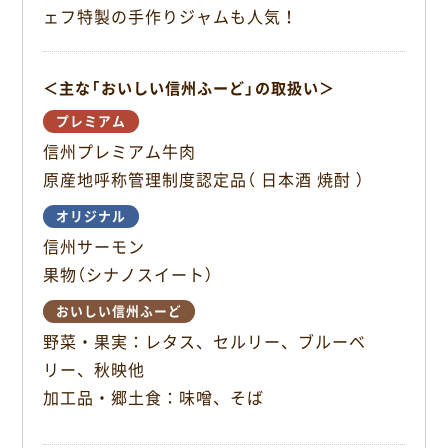
o
ェフ特製の手作りジャムも人気！
o
k
＜主な「おいしい信州ふーど」の取扱い＞
プレミアム
信州プレミアム牛肉
原産地呼称管理制度認定品（ 日本酒 焼酎 ）
オリジナル
信州サーモン
果物（シナノスイート）
おいしい信州ふーど
野菜・果実：レタス、セルリー、ブルーベ
リー、秋映他
加工品・郷土食：味噌、そば