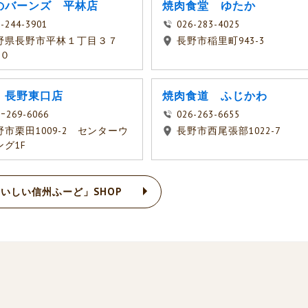
のバーンズ 平林店
焼肉食堂 ゆたか
-244-3901
026-283-4025
野県長野市平林１丁目３７
長野市稲里町943-3
１０
 長野東口店
焼肉食道 ふじかわ
6ｰ269-6066
026-263-6655
野市栗田1009-2 センターウ
長野市西尾張部1022-7
ング1F
いしい信州ふーど」SHOP