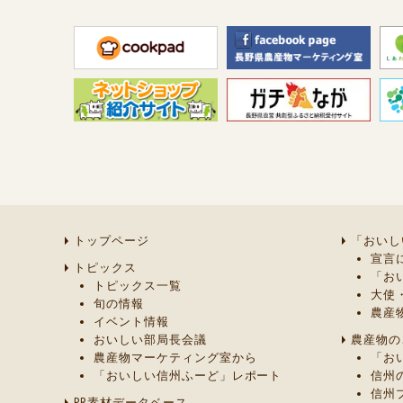
トップページ
「おいし
宣言
トピックス
「お
トピックス一覧
大使
旬の情報
農産
イベント情報
おいしい部局長会議
農産物の
農産物マーケティング室から
「お
「おいしい信州ふーど」レポート
信州
信州
PR素材データベース