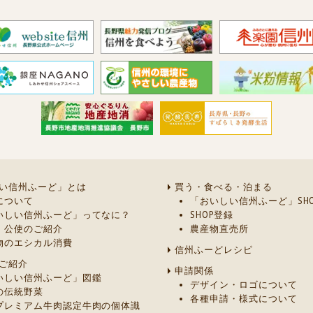
い信州ふーど」とは
買う・食べる・泊まる
について
「おいしい信州ふーど」SHO
いしい信州ふーど」ってなに？
SHOP登録
・公使のご紹介
農産物直売所
物のエシカル消費
信州ふーどレシピ
ご紹介
申請関係
いしい信州ふーど」図鑑
デザイン・ロゴについて
の伝統野菜
各種申請・様式について
プレミアム牛肉認定牛肉の個体識