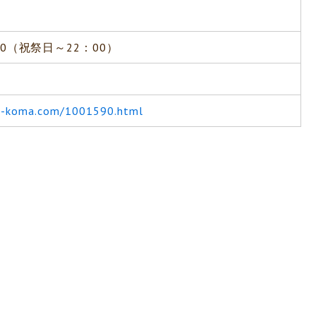
00（祝祭日～22：00）
li-koma.com/1001590.html