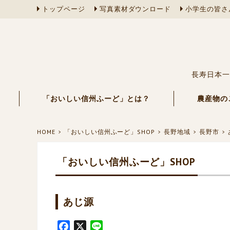
トップページ
写真素材ダウンロード
小学生の皆さ
長寿日本一
「おいしい信州ふーど」とは？
農産物の
HOME
「おいしい信州ふーど」SHOP
長野地域
長野市
「おいしい信州ふーど」SHOP
あじ源
F
X
L