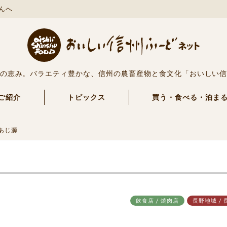
んへ
の恵み。バラエティ豊かな、信州の農畜産物と食文化「おいしい
ご紹介
トピックス
買う・食べる・泊ま
あじ源
飲食店 / 焼肉店
長野地域 / 