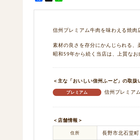
a
i
c
n
e
e
b
信州プレミアム牛肉を味わえる焼肉
o
o
素材の良さを存分にかんじられる、
k
昭和59年から続く当店は、上質な
＜主な「おいしい信州ふーど」の取扱
信州プレミア
プレミアム
＜店舗情報＞
住所
長野市北石堂町1