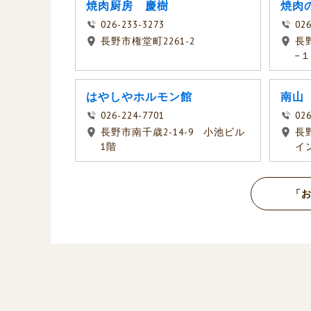
焼肉厨房 慶樹
焼肉
026-233-3273
026
長野市権堂町2261-2
長
−
はやしやホルモン館
南山
026-224-7701
02
長野市南千歳2-14-9 小池ビル
長
1階
イ
「お