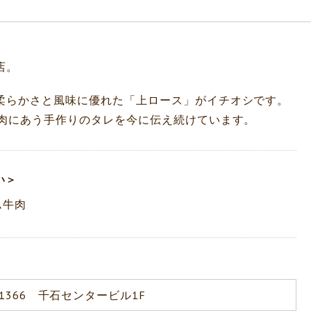
店。
柔らかさと風味に優れた「上ロース」がイチオシです。
お肉にあう手作りのタレを今に伝え続けています。
い＞
ム牛肉
366 千石センタービル1F