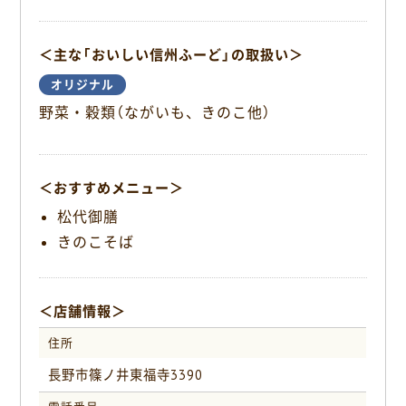
b
o
＜主な「おいしい信州ふーど」の取扱い＞
o
k
オリジナル
野菜・穀類（ながいも、きのこ他）
＜おすすめメニュー＞
松代御膳
きのこそば
＜店舗情報＞
住所
長野市篠ノ井東福寺3390