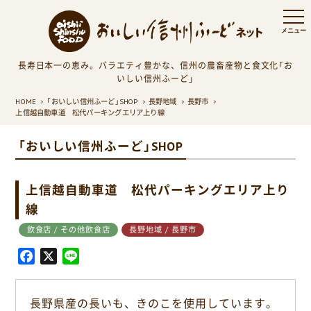
長寿日本一の恵み。バラエティ豊かな、信州の農畜産物と食文化「お
いしい信州ふーど」
HOME
「おいしい信州ふーど」SHOP
長野地域
長野市
上信越自動車道 松代パーキングエリア上り線
「おいしい信州ふーど」SHOP
上信越自動車道 松代パーキングエリア上り
線
飲食店 / その他飲食店
長野地域 / 長野市
F
X
L
a
i
c
n
長野県産の長いも、きのこを使用しています。
e
e