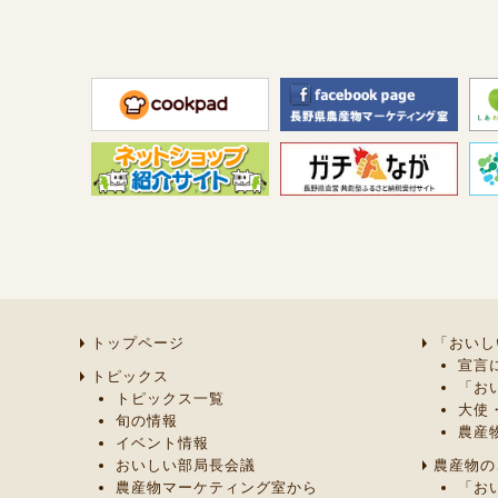
トップページ
「おいし
宣言
トピックス
「お
トピックス一覧
大使
旬の情報
農産
イベント情報
おいしい部局長会議
農産物の
農産物マーケティング室から
「お