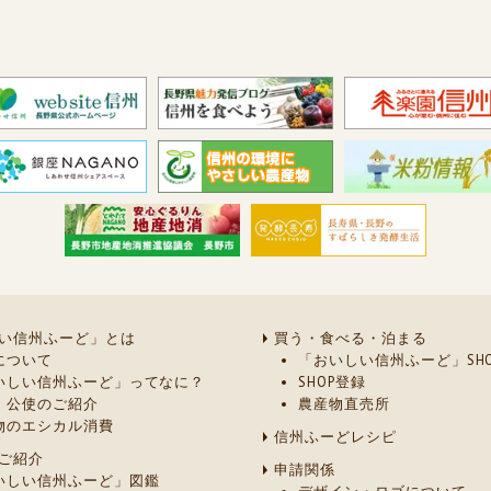
い信州ふーど」とは
買う・食べる・泊まる
について
「おいしい信州ふーど」SHO
いしい信州ふーど」ってなに？
SHOP登録
・公使のご紹介
農産物直売所
物のエシカル消費
信州ふーどレシピ
ご紹介
申請関係
いしい信州ふーど」図鑑