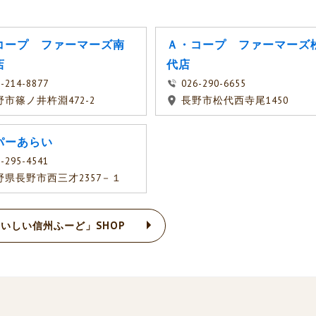
コープ ファーマーズ南
Ａ・コープ ファーマーズ
店
代店
-214-8877
026-290-6655
野市篠ノ井杵淵472-2
長野市松代西寺尾1450
パーあらい
-295-4541
野県長野市西三才2357－１
いしい信州ふーど」SHOP