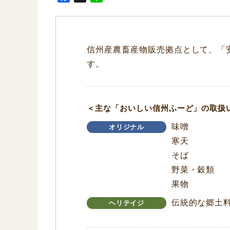
a
i
c
n
e
e
b
信州産農畜産物販売拠点として、「
o
す。
o
k
＜主な「おいしい信州ふーど」の取扱
味噌
オリジナル
寒天
そば
野菜・穀類
果物
伝統的な郷土
ヘリテイジ