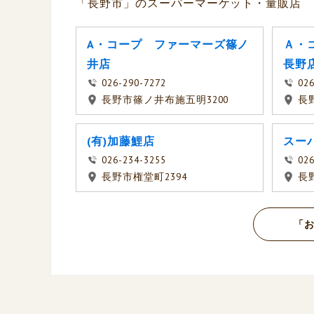
「長野市」のスーパーマーケット・量販店
A・コープ ファーマーズ篠ノ
Ａ・
井店
長野
026-290-7272
026
長野市篠ノ井布施五明3200
長
(有)加藤鯉店
スー
026-234-3255
026
長野市権堂町2394
長
「お