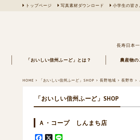
トップページ
写真素材ダウンロード
小学生の皆さ
長寿日本一
「おいしい信州ふーど」とは？
農産物の
HOME
「おいしい信州ふーど」SHOP
長野地域
長野市
「おいしい信州ふーど」SHOP
Ａ・コープ しんまち店
F
X
L