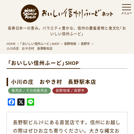
長寿日本一の恵み。バラエティ豊かな、信州の農畜産物と食文化「お
いしい信州ふーど」
HOME
「おいしい信州ふーど」SHOP
長野地域
長野市
小川の庄 おやき村 長野駅本店
「おいしい信州ふーど」SHOP
小川の庄 おやき村 長野駅本店
販売店 / その他販売店
長野地域 / 長野市
F
X
L
a
i
c
n
長野駅ビル2Fにある直営店です。信州にお越し
e
e
の際はぜひお立ち寄りください。大きな縄文お
b