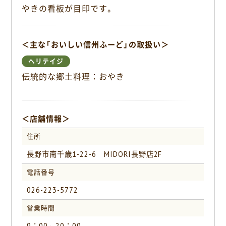
o
やきの看板が目印です。
o
k
＜主な「おいしい信州ふーど」の取扱い＞
ヘリテイジ
伝統的な郷土料理：おやき
＜店舗情報＞
住所
長野市南千歳1-22-6 MIDORI長野店2F
電話番号
026-223-5772
営業時間
9：00～20：00