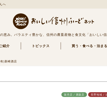
んへ
の恵み。バラエティ豊かな、信州の農畜産物と食文化「おいしい
ご紹介
トピックス
買う・食べる・泊ま
(有)新崎酒店
販売店 / 酒販店
長野地域 / 