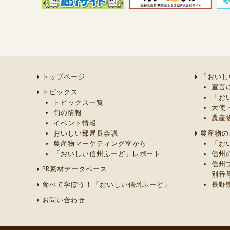
トップページ
「おいし
宣言
トピックス
「お
トピックス一覧
大使
旬の情報
農産
イベント情報
おいしい部局長会議
農産物の
農産物マーケティング室から
「お
「おいしい信州ふーど」レポート
信州
信州
PR素材データベース
別番
食べて学ぼう！「おいしい信州ふーど」
長野
お問い合わせ