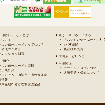
い信州ふーど」とは
買う・食べる・泊まる
について
「おいしい信州ふーど」SHO
いしい信州ふーど」ってなに？
SHOP登録
・公使のご紹介
農産物直売所
物のエシカル消費
信州ふーどレシピ
ご紹介
申請関係
いしい信州ふーど」図鑑
デザイン・ロゴについて
の伝統野菜
各種申請・様式について
プレミアム牛肉認定牛肉の個体識
号情報
県原産地呼称管理制度認定品