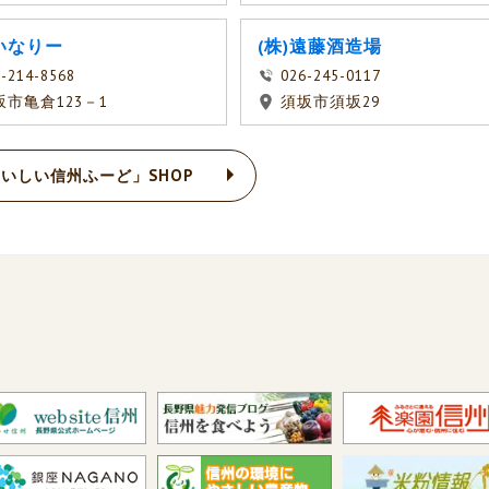
いなりー
(株)遠藤酒造場
-214-8568
026-245-0117
坂市亀倉123－1
須坂市須坂29
いしい信州ふーど」SHOP