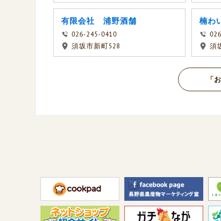
有限会社 浦野酒舗
楠わ
026-245-0410
026
須坂市新町528
須
「お