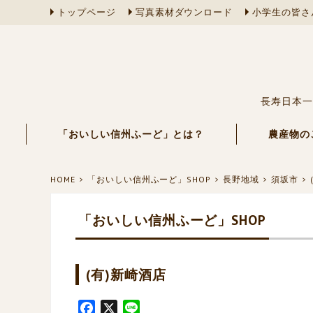
トップページ
写真素材ダウンロード
小学生の皆さ
長寿日本一
「おいしい信州ふーど」とは？
農産物の
HOME
「おいしい信州ふーど」SHOP
長野地域
須坂市
「おいしい信州ふーど」SHOP
(有)新崎酒店
F
X
L