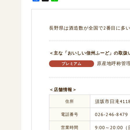
a
i
c
n
e
e
b
長野県は酒造数が全国で2番目に多
o
o
k
＜主な「おいしい信州ふーど」の取扱
原産地呼称管理
プレミアム
＜店舗情報＞
住所
須坂市日滝411
電話番号
026-246-8479
営業時間
9:00～20:00