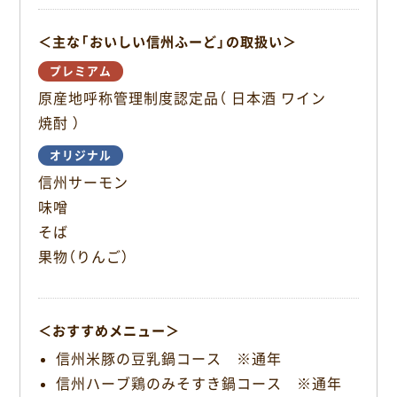
k
＜主な「おいしい信州ふーど」の取扱い＞
プレミアム
原産地呼称管理制度認定品（ 日本酒 ワイン
焼酎 ）
オリジナル
信州サーモン
味噌
そば
果物（りんご）
＜おすすめメニュー＞
信州米豚の豆乳鍋コース ※通年
信州ハーブ鶏のみそすき鍋コース ※通年