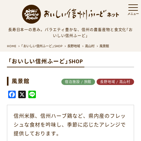
長寿日本一の恵み。バラエティ豊かな、信州の農畜産物と食文化「お
いしい信州ふーど」
HOME
「おいしい信州ふーど」SHOP
長野地域
高山村
風景館
「おいしい信州ふーど」SHOP
風景館
宿泊施設 / 旅館
長野地域 / 高山村
F
X
L
a
i
c
n
信州米豚、信州ハーブ鶏など、県内産のフレッ
e
e
シュな食材を吟味し、季節に応じたアレンジで
b
o
提供しております。
o