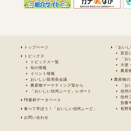
トップページ
「おいし
宣言
トピックス
「お
トピックス一覧
大使
旬の情報
農産
イベント情報
おいしい部局長会議
農産物の
農産物マーケティング室から
「お
「おいしい信州ふーど」レポート
信州
信州
PR素材データベース
別番
食べて学ぼう！「おいしい信州ふーど」
長野
お問い合わせ