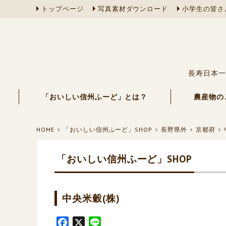
トップページ
写真素材ダウンロード
小学生の皆さ
長寿日本一
「おいしい信州ふーど」とは？
農産物の
HOME
「おいしい信州ふーど」SHOP
長野県外
京都府
「おいしい信州ふーど」SHOP
中央米穀(株)
F
X
L