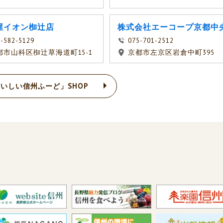
屋イオン椥辻店
株式会社エーコープ京都中
-582-5129
075-701-2512
都市山科区椥辻草海道町15-1
京都市左京区岩倉中町395
いしい信州ふーど」SHOP