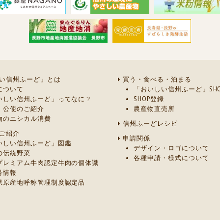
い信州ふーど」とは
買う・食べる・泊まる
について
「おいしい信州ふーど」SHO
いしい信州ふーど」ってなに？
SHOP登録
・公使のご紹介
農産物直売所
物のエシカル消費
信州ふーどレシピ
ご紹介
申請関係
いしい信州ふーど」図鑑
デザイン・ロゴについて
の伝統野菜
各種申請・様式について
プレミアム牛肉認定牛肉の個体識
号情報
県原産地呼称管理制度認定品