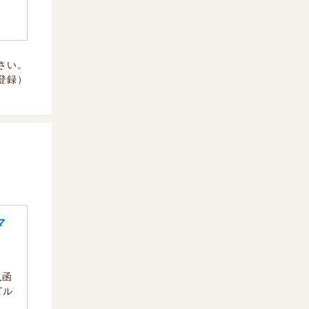
さい。
7 登録）
マ
入函
ビル