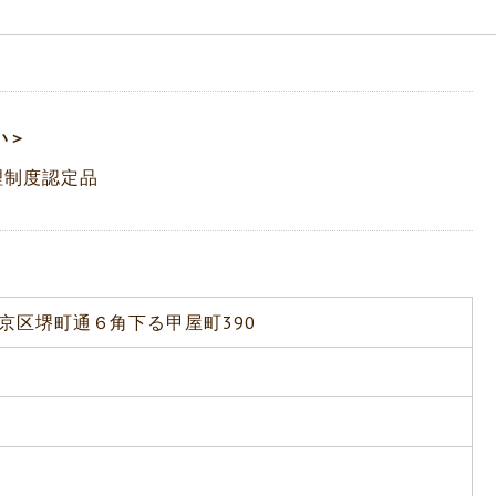
い＞
理制度認定品
京区堺町通６角下る甲屋町390