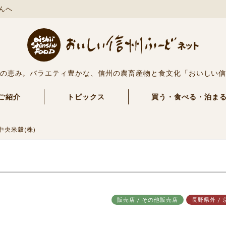
んへ
の恵み。バラエティ豊かな、信州の農畜産物と食文化「おいしい
ご紹介
トピックス
買う・食べる・泊ま
中央米穀(株)
販売店 / その他販売店
長野県外 / 