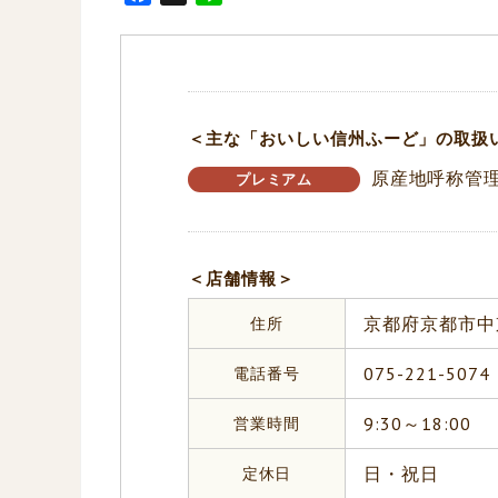
a
i
c
n
e
e
b
o
＜主な「おいしい信州ふーど」の取扱
o
原産地呼称管
k
プレミアム
＜店舗情報＞
住所
京都府京都市中
電話番号
075-221-5074
営業時間
9:30～18:00
定休日
日・祝日