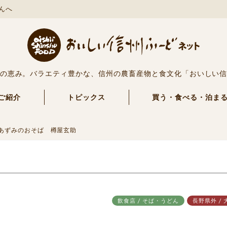
んへ
の恵み。バラエティ豊かな、信州の農畜産物と食文化「おいしい
ご紹介
トピックス
買う・食べる・泊ま
あずみのおそば 樽屋玄助
飲食店 / そば・うどん
長野県外 / 