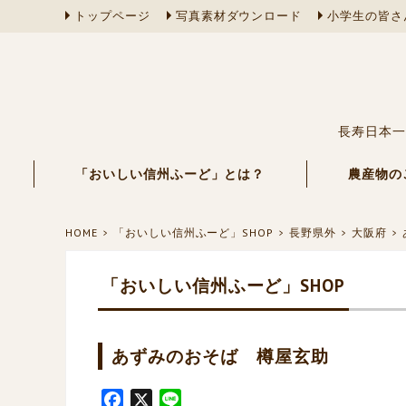
トップページ
写真素材ダウンロード
小学生の皆さ
長寿日本一
「おいしい信州ふーど」とは？
農産物の
HOME
「おいしい信州ふーど」SHOP
長野県外
大阪府
「おいしい信州ふーど」SHOP
あずみのおそば 樽屋玄助
F
X
L