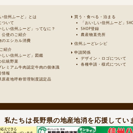
い信州ふーど」とは
買う・食べる・泊まる
について
「おいしい信州ふーど」SHO
いしい信州ふーど」ってなに？
SHOP登録
・公使のご紹介
農産物直売所
物のエシカル消費
信州ふーどレシピ
ご紹介
申請関係
いしい信州ふーど」図鑑
デザイン・ロゴについて
の伝統野菜
各種申請・様式について
プレミアム牛肉認定牛肉の個体識
号情報
県原産地呼称管理制度認定品
］
私たちは長野県の地産地消を応援してい
ご質問及びご意見は、長野県 農政部 農業政策課 農産物マーケティング室