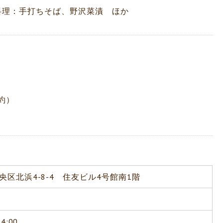
料理：手打ちそば、野沢菜漬 ほか
約）
区北浜4-8-4 住友ビル4号館南1階
4:00