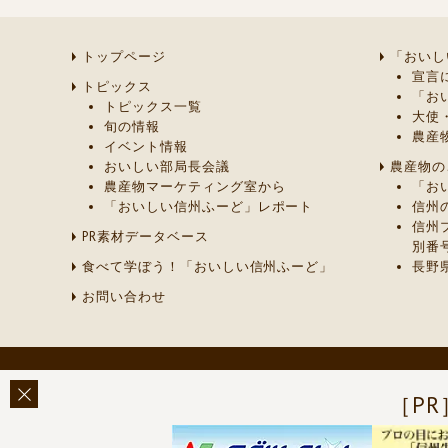
トップページ
「おいし
宣言
トピックス
「お
トピックス一覧
大使
旬の情報
農産
イベント情報
おいしい部局長会議
農産物の
農産物マーケティング室から
「お
「おいしい信州ふーど」レポート
信州
信州
PR素材データベース
別番
食べて学ぼう！「おいしい信州ふーど」
長野
お問い合わせ
［PR
このページに関する