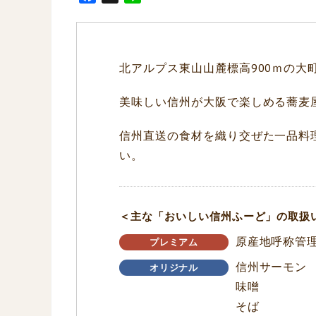
a
i
c
n
e
e
b
北アルプス東山山麓標高900ｍの
o
o
美味しい信州が大阪で楽しめる蕎麦
k
信州直送の食材を織り交ぜた一品料
い。
＜主な「おいしい信州ふーど」の取扱
原産地呼称管理
プレミアム
信州サーモン
オリジナル
味噌
そば