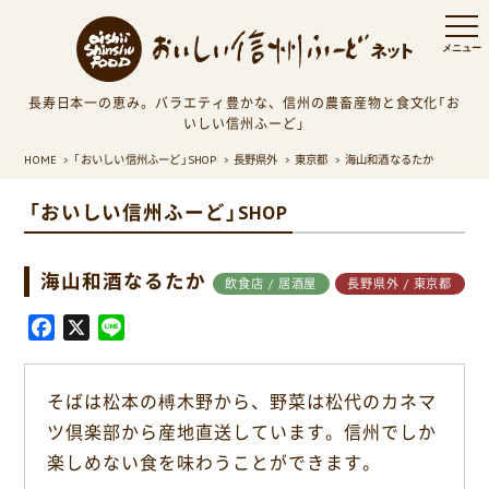
長寿日本一の恵み。バラエティ豊かな、信州の農畜産物と食文化「お
いしい信州ふーど」
HOME
「おいしい信州ふーど」SHOP
長野県外
東京都
海山和酒なるたか
「おいしい信州ふーど」SHOP
海山和酒なるたか
飲食店 / 居酒屋
長野県外 / 東京都
F
X
L
a
i
c
n
そばは松本の榑木野から、野菜は松代のカネマ
e
e
ツ倶楽部から産地直送しています。信州でしか
b
o
楽しめない食を味わうことができます。
o