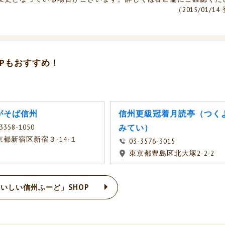
（2015/01/1
Pもおすすめ！
がそば信州
信州更級冠着月読亭（つく
3358-1050
みてい）
京都新宿区新宿３-14-１
03-3576-3015
東京都豊島区北大塚2-2-2
いしい信州ふーど」SHOP