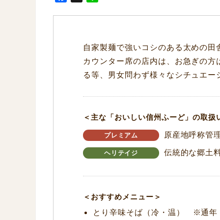
a
i
c
n
e
e
b
自家製麺で強いコシのある太めの田
o
カウンター席の店内は、お急ぎの方
o
る等、男女問わず様々なシチュエー
k
＜主な「おいしい信州ふーど」の取扱
原産地呼称管理
プレミアム
伝統的な郷土
ヘリテイジ
＜おすすめメニュー＞
とり辛味そば（冷・温） ※通年