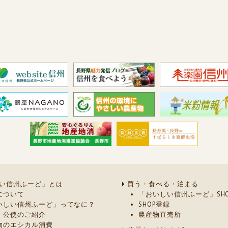
い信州ふーど」とは
買う・食べる・泊まる
について
「おいしい信州ふーど」SHO
いしい信州ふーど」ってなに？
SHOP登録
・公使のご紹介
農産物直売所
物のエシカル消費