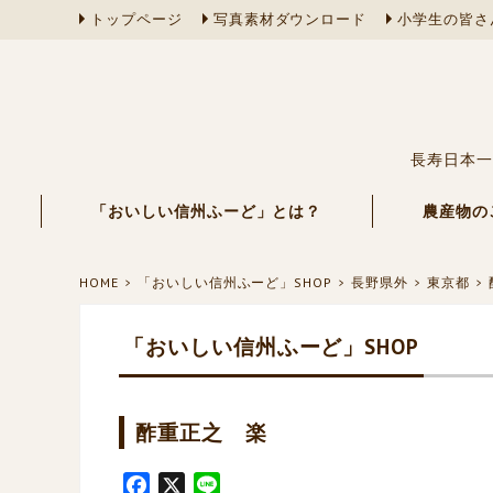
トップページ
写真素材ダウンロード
小学生の皆さ
長寿日本一
「おいしい信州ふーど」とは？
農産物の
HOME
「おいしい信州ふーど」SHOP
長野県外
東京都
「おいしい信州ふーど」SHOP
酢重正之 楽
F
X
L