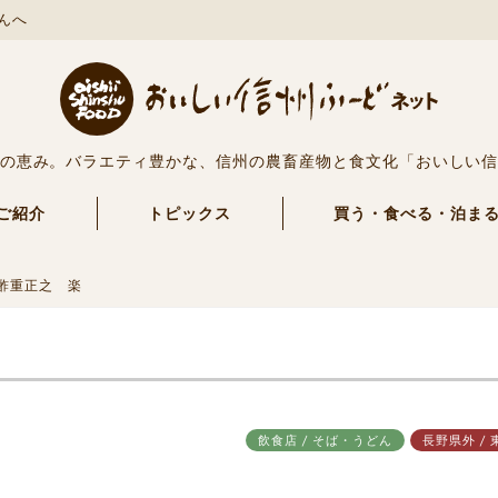
んへ
の恵み。バラエティ豊かな、信州の農畜産物と食文化「おいしい
ご紹介
トピックス
買う・食べる・泊ま
酢重正之 楽
飲食店 / そば・うどん
長野県外 / 