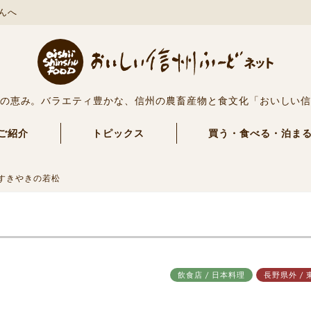
んへ
の恵み。バラエティ豊かな、信州の農畜産物と食文化「おいしい
ご紹介
トピックス
買う・食べる・泊ま
すきやきの若松
飲食店 / 日本料理
長野県外 / 