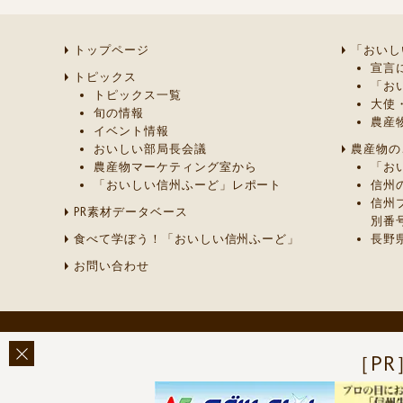
トップページ
「おいし
宣言
トピックス
「お
トピックス一覧
大使
旬の情報
農産
イベント情報
おいしい部局長会議
農産物の
農産物マーケティング室から
「お
「おいしい信州ふーど」レポート
信州
信州
PR素材データベース
別番
食べて学ぼう！「おいしい信州ふーど」
長野
お問い合わせ
［PR
このページに関する