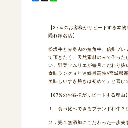
a
i
c
n
e
e
b
【87％のお客様がリピートする本
o
隠れ家名店】
o
k
松坂牛と赤身肉の短角牛、信州プレ
て頂きたく、天然素材のみで作った
い。野菜ソムリエが毎月こだわり抜
食味ランク８年連続最高特A宮城県
美味しいすき焼きは初めて」と喜び
【87%のお客様がリピートする理由
１．食べ比べできるブランド和牛３
２．完全無添加にこだわった一歩先