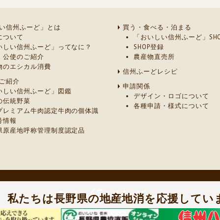
い信州ふーど」とは
買う・食べる・泊まる
について
「おいしい信州ふーど」SHO
いしい信州ふーど」ってなに？
SHOP登録
・公使のご紹介
農産物直売所
物のエシカル消費
信州ふーどレシピ
ご紹介
申請関係
いしい信州ふーど」図鑑
デザイン・ロゴについて
の伝統野菜
各種申請・様式について
プレミアム牛肉認定牛肉の個体識
号情報
県原産地呼称管理制度認定品
］
私たちは長野県の地産地消を応援してい
ご質問及びご意見は、長野県 農政部 農業政策課 農産物マーケティング室