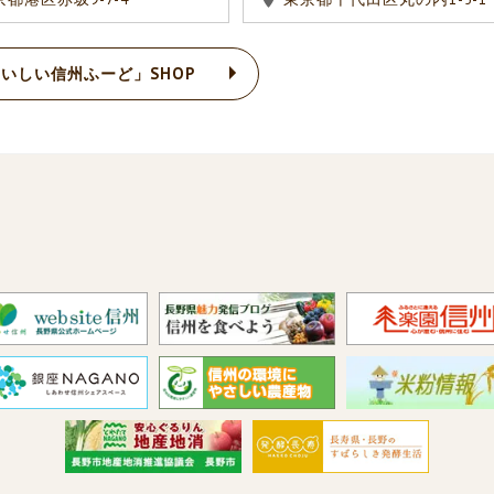
いしい信州ふーど」SHOP