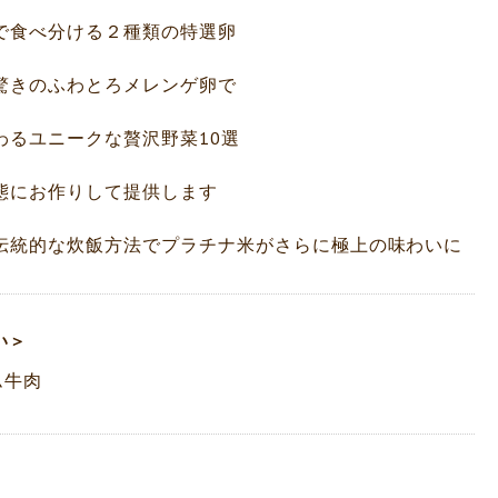
で食べ分ける２種類の特選卵
驚きのふわとろメレンゲ卵で
わるユニークな贅沢野菜10選
態にお作りして提供します
伝統的な炊飯方法でプラチナ米がさらに極上の味わいに
い＞
ム牛肉