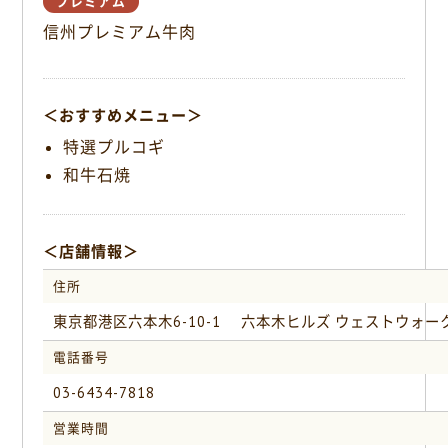
プレミアム
o
信州プレミアム牛肉
k
＜おすすめメニュー＞
特選プルコギ
和牛石焼
＜店舗情報＞
住所
東京都港区六本木6-10-1 六本木ヒルズ ウェストウォー
電話番号
03-6434-7818
営業時間