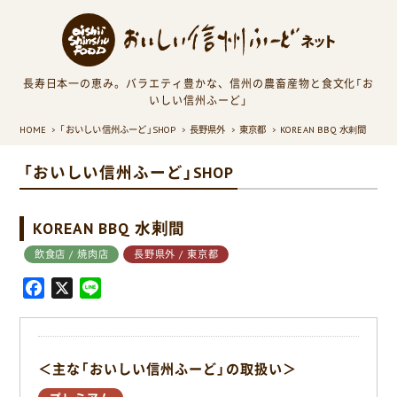
長寿日本一の恵み。バラエティ豊かな、信州の農畜産物と食文化「お
いしい信州ふーど」
HOME
「おいしい信州ふーど」SHOP
長野県外
東京都
KOREAN BBQ 水剌間
「おいしい信州ふーど」SHOP
KOREAN BBQ 水剌間
飲食店 / 焼肉店
長野県外 / 東京都
F
X
L
a
i
c
n
e
e
＜主な「おいしい信州ふーど」の取扱い＞
b
o