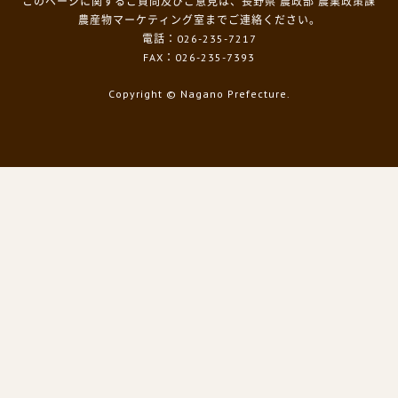
このページに関するご質問及びご意見は、長野県 農政部 農業政策課
農産物マーケティング室までご連絡ください。
電話：026-235-7217
FAX：026-235-7393
Copyright
© Nagano Prefecture.