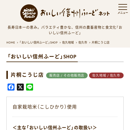
長寿日本一の恵み。バラエティ豊かな、信州の農畜産物と食文化「お
いしい信州ふーど」
HOME
「おいしい信州ふーど」SHOP
佐久地域
佐久市
片桐こうじ店
「おいしい信州ふーど」SHOP
片桐こうじ店
販売店 / その他販売店
佐久地域 / 佐久市
F
X
L
a
i
c
n
自家栽培米（こしひかり）使用
e
e
b
o
＜主な「おいしい信州ふーど」の取扱い＞
o