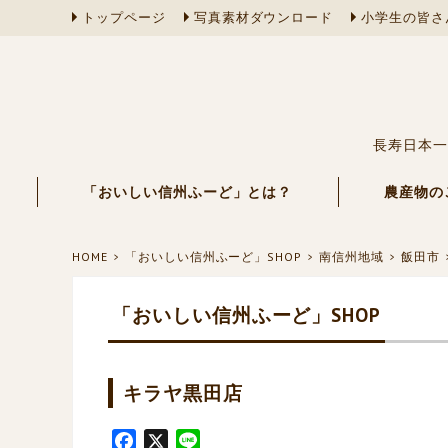
トップページ
写真素材ダウンロード
小学生の皆さ
長寿日本一
「おいしい信州ふーど」とは？
農産物の
HOME
「おいしい信州ふーど」SHOP
南信州地域
飯田市
「おいしい信州ふーど」SHOP
キラヤ黒田店
F
X
L