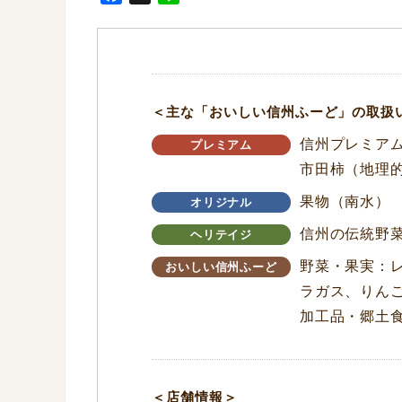
a
i
c
n
e
e
b
o
＜主な「おいしい信州ふーど」の取扱
o
信州プレミア
k
プレミアム
市田柿（地理的
果物（南水）
オリジナル
信州の伝統野
ヘリテイジ
野菜・果実：
おいしい信州ふーど
ラガス、りん
加工品・郷土
＜店舗情報＞