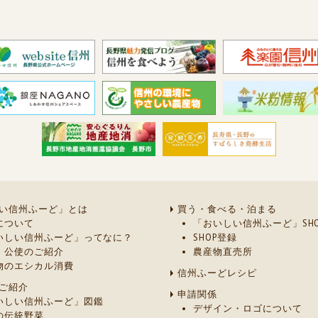
い信州ふーど」とは
買う・食べる・泊まる
について
「おいしい信州ふーど」SHO
いしい信州ふーど」ってなに？
SHOP登録
・公使のご紹介
農産物直売所
物のエシカル消費
信州ふーどレシピ
ご紹介
申請関係
いしい信州ふーど」図鑑
デザイン・ロゴについて
の伝統野菜