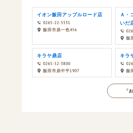
イオン飯田アップルロード店
Ａ・
0265-22-5531
いだ
飯田市鼎一色456
026
飯
キラヤ鼎店
キラ
0265-52-3800
026
飯田市鼎中平1907
飯田
「お