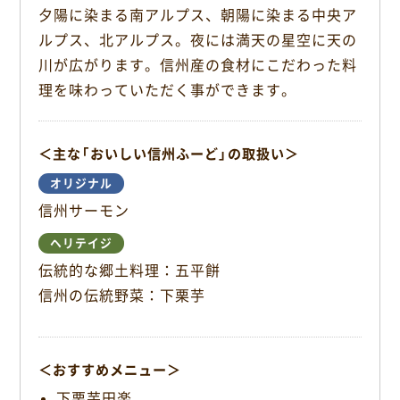
o
夕陽に染まる南アルプス、朝陽に染まる中央ア
o
ルプス、北アルプス。夜には満天の星空に天の
k
川が広がります。信州産の食材にこだわった料
理を味わっていただく事ができます。
＜主な「おいしい信州ふーど」の取扱い＞
オリジナル
信州サーモン
ヘリテイジ
伝統的な郷土料理：五平餅
信州の伝統野菜：下栗芋
＜おすすめメニュー＞
下栗芋田楽