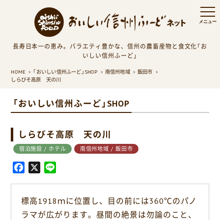
長寿日本一の恵み。バラエティ豊かな、信州の農畜産物と食文化「お
いしい信州ふーど」
HOME
「おいしい信州ふーど」SHOP
南信州地域
飯田市
しらびそ高原 天の川
「おいしい信州ふーど」SHOP
しらびそ高原 天の川
宿泊施設 / ホテル
南信州地域 / 飯田市
F
X
L
a
i
c
n
標高1918ｍに位置し、目の前には360℃のパノ
e
e
ラマが広がります。昼間の絶景は勿論のこと、
b