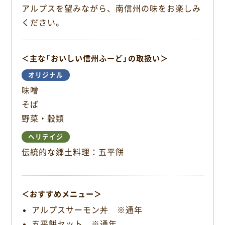
アルプスを望みながら、南信州の味をお楽しみ
b
o
ください。
o
k
＜主な「おいしい信州ふーど」の取扱い＞
オリジナル
味噌
そば
野菜・穀類
ヘリテイジ
伝統的な郷土料理：五平餅
＜おすすめメニュー＞
アルプスサーモン丼 ※通年
五平餅セット ※通年