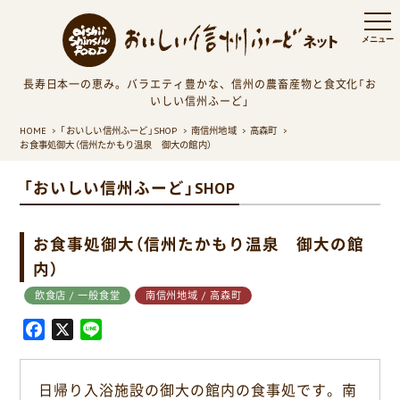
長寿日本一の恵み。バラエティ豊かな、信州の農畜産物と食文化「お
いしい信州ふーど」
HOME
「おいしい信州ふーど」SHOP
南信州地域
高森町
お食事処御大（信州たかもり温泉 御大の館内）
「おいしい信州ふーど」SHOP
お食事処御大（信州たかもり温泉 御大の館
内）
飲食店 / 一般食堂
南信州地域 / 高森町
F
X
L
a
i
c
n
日帰り入浴施設の御大の館内の食事処です。南
e
e