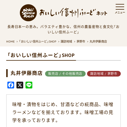
長寿日本一の恵み。バラエティ豊かな、信州の農畜産物と食文化「お
いしい信州ふーど」
HOME
「おいしい信州ふーど」SHOP
諏訪地域
茅野市
丸井伊藤商店
「おいしい信州ふーど」SHOP
丸井伊藤商店
販売店 / その他販売店
諏訪地域 / 茅野市
F
X
L
a
i
c
n
味噌・漬物をはじめ、甘酒などの糀商品、味噌
e
e
ラーメンなどを揃えております。味噌工場の見
b
o
学を承っております。
o