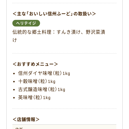
k
＜主な「おいしい信州ふーど」の取扱い＞
ヘリテイジ
伝統的な郷土料理：すんき漬け、野沢菜漬
け
＜おすすめメニュー＞
信州ダイヤ味噌（粒）1kg
十穀味噌（粒）1kg
古式醸造味噌（粒）1kg
英味噌（粒）1kg
＜店舗情報＞