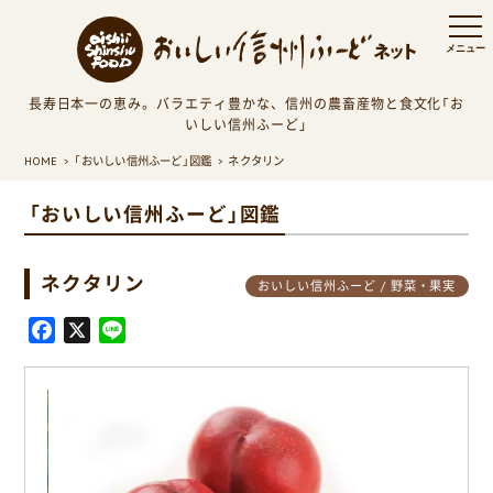
長寿日本一の恵み。バラエティ豊かな、信州の農畜産物と食文化「お
いしい信州ふーど」
HOME
「おいしい信州ふーど」図鑑
ネクタリン
「おいしい信州ふーど」図鑑
ネクタリン
おいしい信州ふーど / 野菜・果実
F
X
L
a
i
c
n
e
e
b
o
o