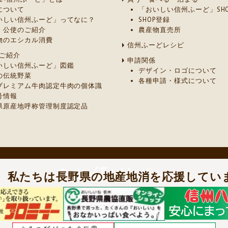
について
「おいしい信州ふーど」SHO
いしい信州ふーど」ってなに？
SHOP登録
・公使のご紹介
農産物直売所
物のエシカル消費
信州ふーどレシピ
ご紹介
申請関係
いしい信州ふーど」図鑑
デザイン・ロゴについて
の伝統野菜
各種申請・様式について
プレミアム牛肉認定牛肉の個体識
号情報
県原産地呼称管理制度認定品
］
私たちは長野県の地産地消を応援してい
ご質問及びご意見は、長野県 農政部 農業政策課 農産物マーケティング室
電話：026-235-7217
/
FAX：026-235-7393
Copyright
© Nagano Prefecture.