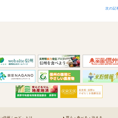
次の記
い信州ふーど」とは
買う・食べる・泊まる