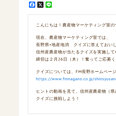
F
X
L
a
i
c
n
e
e
こんにちは！農産物マーケティング室の
b
o
現在、農産物マーケティング室では、
o
長野県×地産地消 クイズに答えておいし
k
信州産農産物が当たるクイズを実施して
締切は２月26日（木）！奮ってご応募
クイズについては、FM長野ホームペー
https://www.fmnagano.co.jp/shinsyusan
ヒントの動画を見て、信州産農産物（県産
クイズに挑戦しよう！