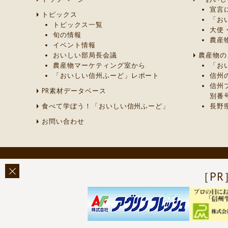
宣言
トピックス
「お
トピックス一覧
大使
旬の情報
農産
イベント情報
おいしい部局長会議
農産物の
農産物マーケティング室から
「お
「おいしい信州ふーど」レポート
信州
信州
PR素材データベース
別番
食べて学ぼう！「おいしい信州ふーど」
長野
お問い合わせ
［PR
このページに関する