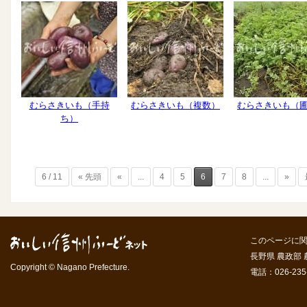
むらさきいも（手持
むらさきいも（複数）
むらさきいも（
ち）
6 / 11
« 先頭
«
...
4
5
6
7
8
...
»
このページに
長野県 農政部
Copyright © Nagano Prefecture.
電話：026-235-7