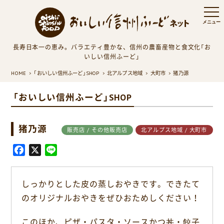
長寿日本一の恵み。バラエティ豊かな、信州の農畜産物と食文化「お
いしい信州ふーど」
HOME
「おいしい信州ふーど」SHOP
北アルプス地域
大町市
猪乃源
「おいしい信州ふーど」SHOP
猪乃源
販売店 / その他販売店
北アルプス地域 / 大町市
F
X
L
a
i
c
n
しっかりとした皮の蒸しおやきです。できたて
e
e
のオリジナルおやきをぜひおためしください！
b
o
このほか、ピザ・パスタ・ソースかつ丼・餃子
o