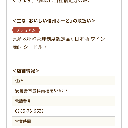
だけます。（試飲は当社指定分のみ）
o
k
＜主な「おいしい信州ふーど」の取扱い＞
プレミアム
原産地呼称管理制度認定品（ 日本酒 ワイン
焼酎 シードル ）
＜店舗情報＞
住所
安曇野市豊科南穂高5567-5
電話番号
0263-73-5532
営業時間