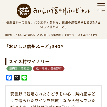
長寿日本一の恵み。バラエティ豊かな、信州の農畜産物と食文化「お
いしい信州ふーど」
HOME
「おいしい信州ふーど」SHOP
松本地域
安曇野市
スイス村ワイナリー
「おいしい信州ふーど」SHOP
スイス村ワイナリー
販売店 / 酒販店
松本地域 / 安曇野市
F
X
L
a
i
c
n
安曇野で栽培されたぶどうを中心に県内産ぶど
e
e
うで造られたワインを試飲しながら選んでいた
b
o