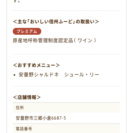
す。
o
k
＜主な「おいしい信州ふーど」の取扱い＞
プレミアム
原産地呼称管理制度認定品（ ワイン ）
＜おすすめメニュー＞
安曇野シャルドネ シュール・リー
＜店舗情報＞
住所
安曇野市三郷小倉6687-5
電話番号