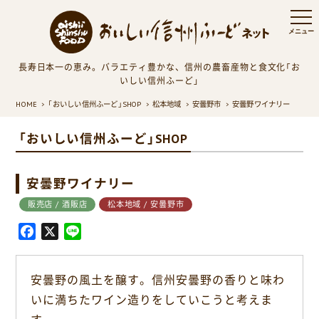
長寿日本一の恵み。バラエティ豊かな、信州の農畜産物と食文化「お
いしい信州ふーど」
HOME
「おいしい信州ふーど」SHOP
松本地域
安曇野市
安曇野ワイナリー
「おいしい信州ふーど」SHOP
安曇野ワイナリー
販売店 / 酒販店
松本地域 / 安曇野市
F
X
L
a
i
c
n
安曇野の風土を醸す。信州安曇野の香りと味わ
e
e
いに満ちたワイン造りをしていこうと考えま
b
o