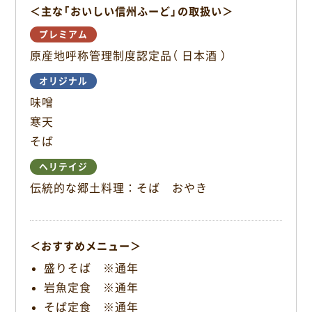
＜主な「おいしい信州ふーど」の取扱い＞
o
k
プレミアム
原産地呼称管理制度認定品（ 日本酒 ）
オリジナル
味噌
寒天
そば
ヘリテイジ
伝統的な郷土料理：そば おやき
＜おすすめメニュー＞
盛りそば ※通年
岩魚定食 ※通年
そば定食 ※通年