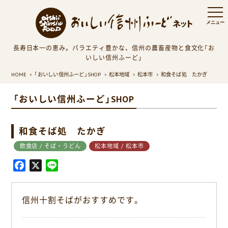
長寿日本一の恵み。バラエティ豊かな、信州の農畜産物と食文化「お
いしい信州ふーど」
HOME
「おいしい信州ふーど」SHOP
松本地域
松本市
和食そば処 たかぎ
「おいしい信州ふーど」SHOP
和食そば処 たかぎ
飲食店 / そば・うどん
松本地域 / 松本市
F
X
L
a
i
c
n
信州十割そばがおすすめです。
e
e
b
o