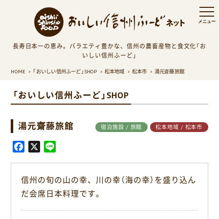
長寿日本一の恵み。バラエティ豊かな、信州の農畜産物と食文化「お
いしい信州ふーど」
HOME
「おいしい信州ふーど」SHOP
松本地域
松本市
湯元齋藤旅館
「おいしい信州ふーど」SHOP
湯元齋藤旅館
宿泊施設 / 旅館
松本地域 / 松本市
F
X
L
a
i
c
n
信州の旬の山の幸、川の幸（海の幸）を盛り込ん
e
e
だ会席日本料理です。
b
o
o