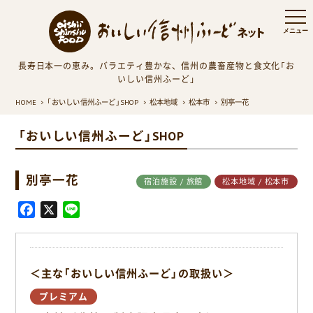
長寿日本一の恵み。バラエティ豊かな、信州の農畜産物と食文化「お
いしい信州ふーど」
HOME
「おいしい信州ふーど」SHOP
松本地域
松本市
別亭一花
「おいしい信州ふーど」SHOP
別亭一花
宿泊施設 / 旅館
松本地域 / 松本市
F
X
L
a
i
c
n
e
e
＜主な「おいしい信州ふーど」の取扱い＞
b
o
プレミアム
o