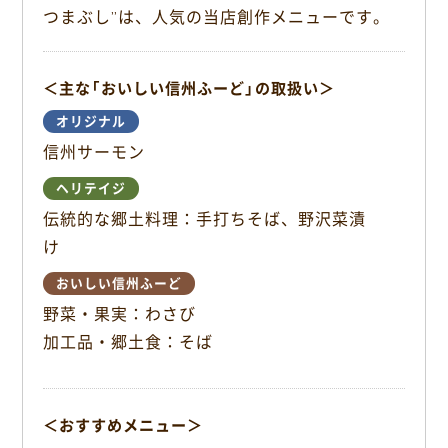
つまぶし”は、人気の当店創作メニューです。
b
o
o
＜主な「おいしい信州ふーど」の取扱い＞
k
オリジナル
信州サーモン
ヘリテイジ
伝統的な郷土料理：手打ちそば、野沢菜漬
け
おいしい信州ふーど
野菜・果実：わさび
加工品・郷土食：そば
＜おすすめメニュー＞