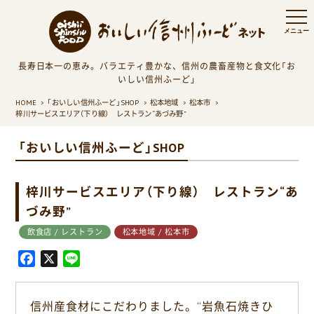
長寿日本一の恵み。バラエティ豊かな、信州の農畜産物と食文化「お
いしい信州ふーど」
HOME
「おいしい信州ふーど」SHOP
松本地域
松本市
梓川サービスエリア（下り線） レストラン“あづみ野”
「おいしい信州ふーど」SHOP
梓川サービスエリア（下り線） レストラン“あ
づみ野”
飲食店 / レストラン
松本地域 / 松本市
F
X
L
a
i
c
n
信州産食材にこだわりました。“岩魚石焼きひ
e
e