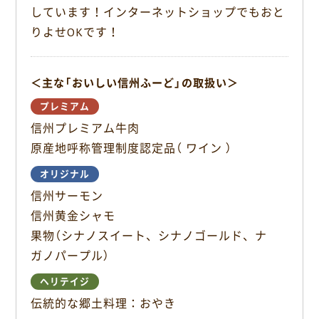
o
しています！インターネットショップでもおと
o
りよせOKです！
k
＜主な「おいしい信州ふーど」の取扱い＞
プレミアム
信州プレミアム牛肉
原産地呼称管理制度認定品（ ワイン ）
オリジナル
信州サーモン
信州黄金シャモ
果物（シナノスイート、シナノゴールド、ナ
ガノパープル）
ヘリテイジ
伝統的な郷土料理：おやき