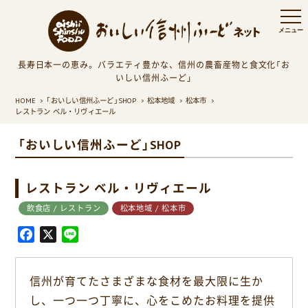
長寿日本一の恵み。バラエティ豊かな、信州の農畜産物と食文化「お
いしい信州ふーど」
HOME
「おいしい信州ふーど」SHOP
松本地域
松本市
レストラン ベル・リヴィエール
「おいしい信州ふーど」SHOP
レストラン ベル・リヴィエール
飲食店 / レストラン
松本地域 / 松本市
F
X
L
a
i
c
n
信州が育てたさまざまな食材を最大限に生か
e
e
し、一つ一つ丁寧に、心をこめたお料理を提供
b