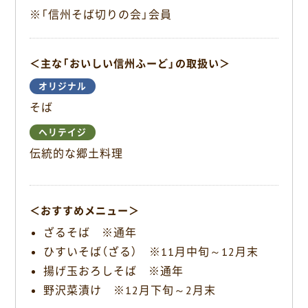
※「信州そば切りの会」会員
o
k
＜主な「おいしい信州ふーど」の取扱い＞
オリジナル
そば
ヘリテイジ
伝統的な郷土料理
＜おすすめメニュー＞
ざるそば ※通年
ひすいそば（ざる） ※11月中旬～12月末
揚げ玉おろしそば ※通年
野沢菜漬け ※12月下旬～2月末