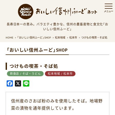
長寿日本一の恵み。バラエティ豊かな、信州の農畜産物と食文化「お
いしい信州ふーど」
HOME
「おいしい信州ふーど」SHOP
松本地域
松本市
つけもの喫茶・そば処
「おいしい信州ふーど」SHOP
つけもの喫茶・そば処
飲食店 / そば・うどん
松本地域 / 松本市
F
X
L
a
i
c
n
信州産のさおば粉のみを使用したそば。地場野
e
e
菜の漬物を通年提供しています。
b
o