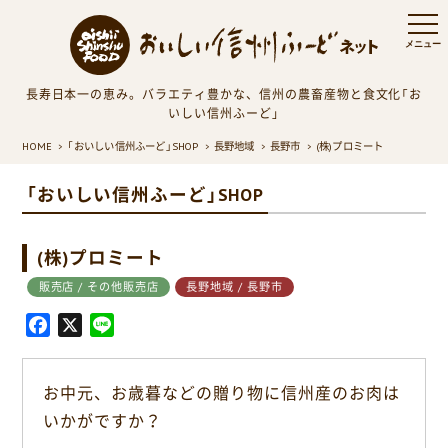
長寿日本一の恵み。バラエティ豊かな、信州の農畜産物と食文化「お
いしい信州ふーど」
HOME
「おいしい信州ふーど」SHOP
長野地域
長野市
(株)プロミート
「おいしい信州ふーど」SHOP
(株)プロミート
販売店 / その他販売店
長野地域 / 長野市
F
X
L
a
i
c
n
お中元、お歳暮などの贈り物に信州産のお肉は
e
e
いかがですか？
b
o