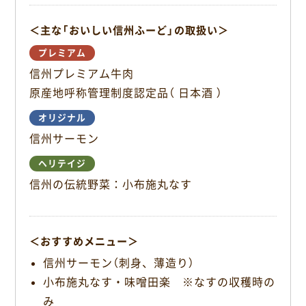
o
＜主な「おいしい信州ふーど」の取扱い＞
k
プレミアム
信州プレミアム牛肉
原産地呼称管理制度認定品（ 日本酒 ）
オリジナル
信州サーモン
ヘリテイジ
信州の伝統野菜：小布施丸なす
＜おすすめメニュー＞
信州サーモン（刺身、薄造り）
小布施丸なす・味噌田楽 ※なすの収穫時の
み