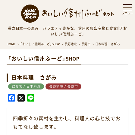
長寿日本一の恵み。バラエティ豊かな、信州の農畜産物と食文化「お
いしい信州ふーど」
HOME
「おいしい信州ふーど」SHOP
長野地域
長野市
日本料理 さがみ
「おいしい信州ふーど」SHOP
日本料理 さがみ
飲食店 / 日本料理
長野地域 / 長野市
F
X
L
a
i
c
n
四季折々の素材を生かし、料理人の心と技でお
e
e
もてなし致します。
b
o