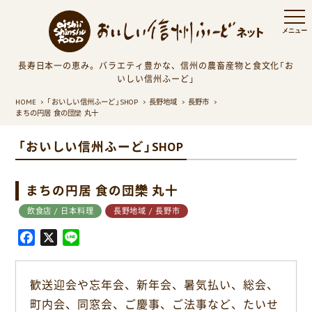
長寿日本一の恵み。バラエティ豊かな、信州の農畜産物と食文化「お
いしい信州ふーど」
HOME
「おいしい信州ふーど」SHOP
長野地域
長野市
まちの円居 食の団欒 丸十
「おいしい信州ふーど」SHOP
まちの円居 食の団欒 丸十
飲食店 / 日本料理
長野地域 / 長野市
F
X
L
a
i
c
n
歓送迎会や忘年会、新年会、暑気払い、総会、
e
e
町内会、同窓会、ご慶事、ご法事など、たいせ
b