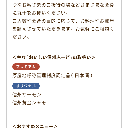
o
つなお客さまのご接待の場などさまざまな会食
o
に丸十をお使いください。
k
ご人数や会合の目的に応じて、お料理やお部屋
を調えさせていただきます。お気軽にご相談く
ださい。
＜主な「おいしい信州ふーど」の取扱い＞
プレミアム
原産地呼称管理制度認定品（ 日本酒 ）
オリジナル
信州サーモン
信州黄金シャモ
＜おすすめメニュー＞