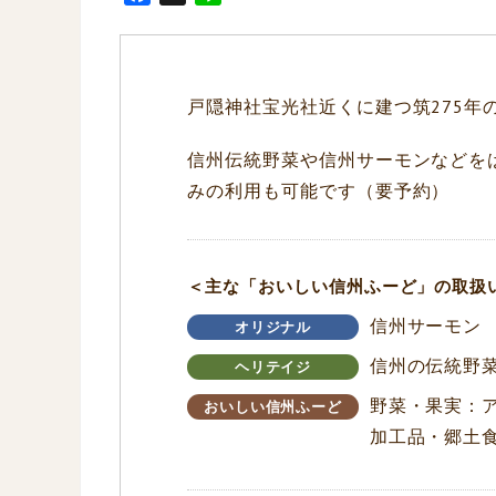
a
i
c
n
e
e
b
戸隠神社宝光社近くに建つ筑275年
o
o
信州伝統野菜や信州サーモンなどを
k
みの利用も可能です（要予約）
＜主な「おいしい信州ふーど」の取扱
信州サーモン
オリジナル
信州の伝統野
ヘリテイジ
野菜・果実：
おいしい信州ふーど
加工品・郷土