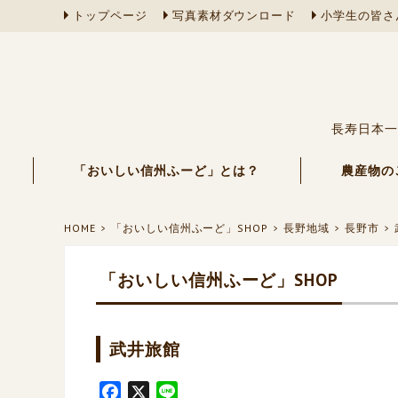
トップページ
写真素材ダウンロード
小学生の皆さ
長寿日本一
「おいしい信州ふーど」とは？
農産物の
HOME
「おいしい信州ふーど」SHOP
長野地域
長野市
「おいしい信州ふーど」SHOP
武井旅館
F
X
L