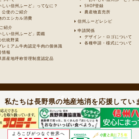
いしい信州ふーど」ってなに？
SHOP登録
・公使のご紹介
農産物直売所
物のエシカル消費
信州ふーどレシピ
ご紹介
申請関係
いしい信州ふーど」図鑑
デザイン・ロゴについて
の伝統野菜
各種申請・様式について
プレミアム牛肉認定牛肉の個体識
号情報
県原産地呼称管理制度認定品
］
私たちは長野県の地産地消を応援してい
ご質問及びご意見は、長野県 農政部 農業政策課 農産物マーケティング室
電話：026-235-7217
/
FAX：026-235-7393
Copyright
© Nagano Prefecture.