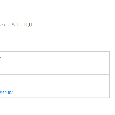
） ※4～11月
4
kan.jp/