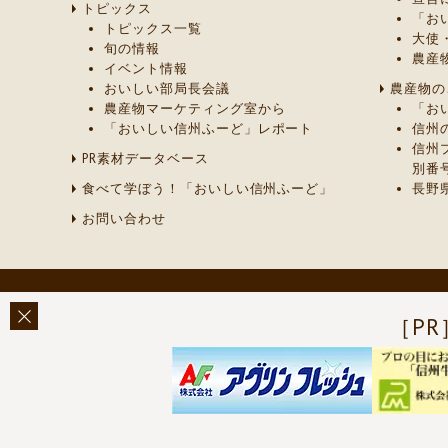
トピックス
「お
トピックス一覧
大使
旬の情報
農産
イベント情報
おいしい部局長会議
農産物の
農産物マーケティング室から
「お
「おいしい信州ふーど」レポート
信州
信州
PR素材データベース
別番
食べて学ぼう！「おいしい信州ふーど」
長野
お問い合わせ
［PR
このページに関する