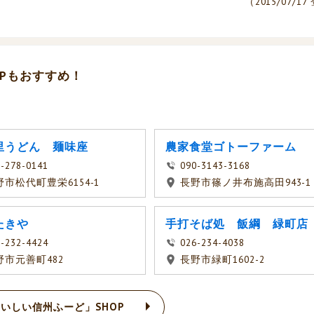
（2015/07/1
Pもおすすめ！
里うどん 麺味座
農家食堂ゴトーファーム
-278-0141
090-3143-3168
野市松代町豊栄6154-1
長野市篠ノ井布施高田943-1
たきや
手打そば処 飯綱 緑町店
-232-4424
026-234-4038
野市元善町482
長野市緑町1602-2
いしい信州ふーど」SHOP