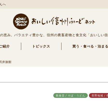
んへ
の恵み。バラエティ豊かな、信州の農畜産物と食文化「おいしい
ご紹介
トピックス
買う・食べる・泊ま
武井旅館
飲食店 / そば・うどん
長野地域 / 