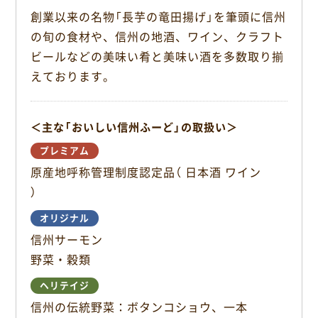
k
創業以来の名物「長芋の竜田揚げ」を筆頭に信州
の旬の食材や、信州の地酒、ワイン、クラフト
ビールなどの美味い肴と美味い酒を多数取り揃
えております。
＜主な「おいしい信州ふーど」の取扱い＞
プレミアム
原産地呼称管理制度認定品（ 日本酒 ワイン
）
オリジナル
信州サーモン
野菜・穀類
ヘリテイジ
信州の伝統野菜：ボタンコショウ、一本