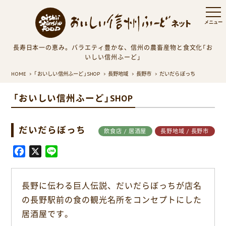
長寿日本一の恵み。バラエティ豊かな、信州の農畜産物と食文化「お
いしい信州ふーど」
HOME
「おいしい信州ふーど」SHOP
長野地域
長野市
だいだらぼっち
「おいしい信州ふーど」SHOP
だいだらぼっち
飲食店 / 居酒屋
長野地域 / 長野市
F
X
L
a
i
c
n
長野に伝わる巨人伝説、だいだらぼっちが店名
e
e
の長野駅前の食の観光名所をコンセプトにした
b
o
居酒屋です。
o