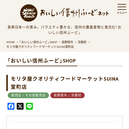
長寿日本一の恵み。バラエティ豊かな、信州の農畜産物と食文化「お
いしい信州ふーど」
HOME
「おいしい信州ふーど」SHOP
長野県外
京都府
モリタ屋クオリティフードマーケットSUINA室町店
「おいしい信州ふーど」SHOP
モリタ屋クオリティフードマーケットSUINA
室町店
販売店 / その他販売店
長野県外 / 京都府
F
X
L
a
i
c
n
e
e