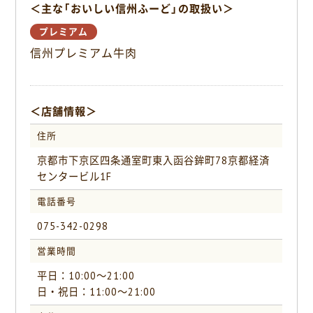
＜主な「おいしい信州ふーど」の取扱い＞
b
o
プレミアム
o
信州プレミアム牛肉
k
＜店舗情報＞
住所
京都市下京区四条通室町東入函谷鉾町78京都経済
センタービル1F
電話番号
075-342-0298
営業時間
平日：10:00〜21:00
日・祝日：11:00〜21:00