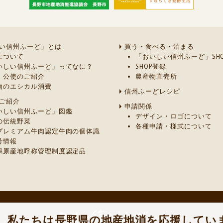
い信州ふーど」とは
買う・食べる・泊まる
について
「おいしい信州ふーど」SHO
いしい信州ふーど」ってなに？
SHOP登録
・公使のご紹介
農産物直売所
物のエシカル消費
信州ふーどレシピ
ご紹介
申請関係
いしい信州ふーど」図鑑
デザイン・ロゴについて
の伝統野菜
各種申請・様式について
プレミアム牛肉認定牛肉の個体識
号情報
県原産地呼称管理制度認定品
］
私たちは長野県の地産地消を応援してい