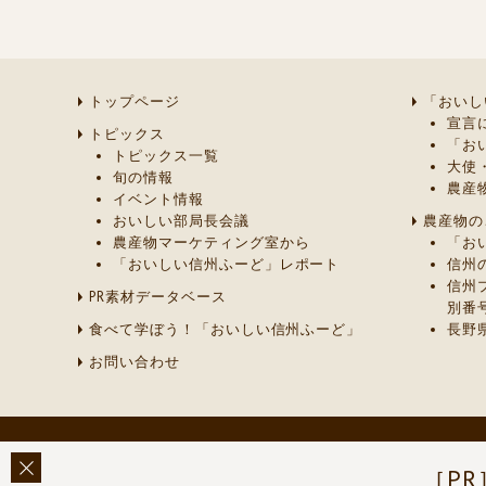
トップページ
「おいし
宣言
トピックス
「お
トピックス一覧
大使
旬の情報
農産
イベント情報
おいしい部局長会議
農産物の
農産物マーケティング室から
「お
「おいしい信州ふーど」レポート
信州
信州
PR素材データベース
別番
食べて学ぼう！「おいしい信州ふーど」
長野
お問い合わせ
［PR