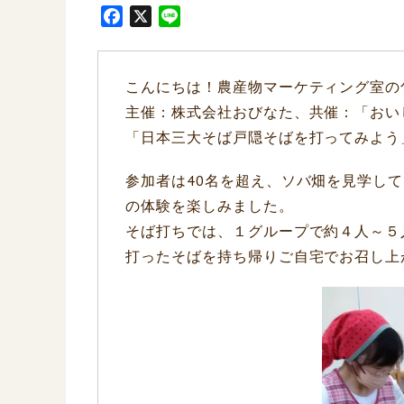
F
X
L
a
i
c
n
e
e
こんにちは！農産物マーケティング室の
b
主催：株式会社おびなた、共催：「おい
o
「日本三大そば戸隠そばを打ってみよう
o
k
参加者は40名を超え、ソバ畑を見学し
の体験を楽しみました。
そば打ちでは、１グループで約４人～５
打ったそばを持ち帰りご自宅でお召し上