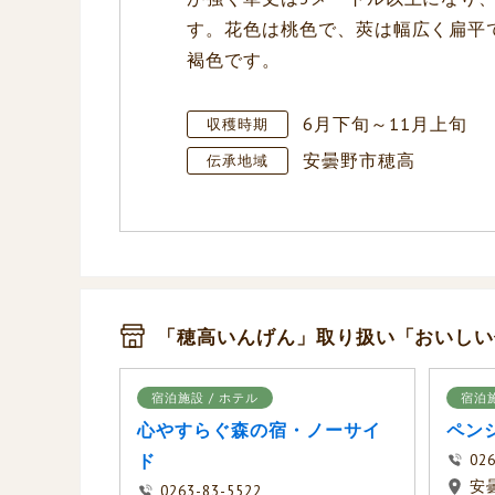
す。花色は桃色で、莢は幅広く扁平
褐色です。
6月下旬～11月上旬
収穫時期
安曇野市穂高
伝承地域
「穂高いんげん」取り扱い「おいしい
宿泊施設 / ホテル
宿泊
心やすらぐ森の宿・ノーサイ
ペン
ド
026
安
0263-83-5522