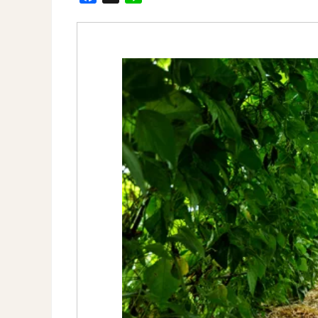
a
i
c
n
e
e
b
o
o
k