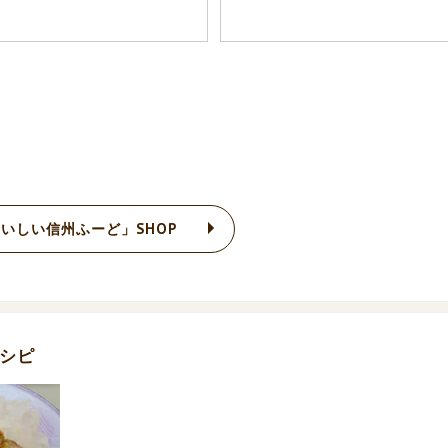
いしい信州ふーど」SHOP
シピ