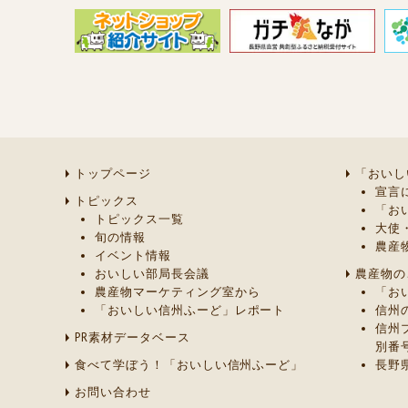
トップページ
「おいし
宣言
トピックス
「お
トピックス一覧
大使
旬の情報
農産
イベント情報
おいしい部局長会議
農産物の
農産物マーケティング室から
「お
「おいしい信州ふーど」レポート
信州
信州
PR素材データベース
別番
食べて学ぼう！「おいしい信州ふーど」
長野
お問い合わせ