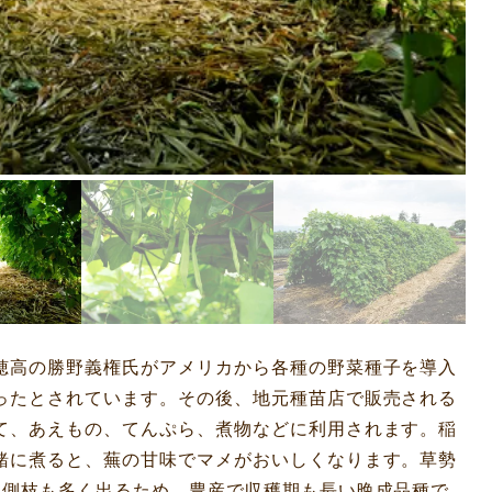
穂高の勝野義権氏がアメリカから各種の野菜種子を導入
ったとされています。その後、地元種苗店で販売される
て、あえもの、てんぷら、煮物などに利用されます。稲
緒に煮ると、蕪の甘味でマメがおいしくなります。草勢
、側枝も多く出るため、豊産で収穫期も長い晩成品種で