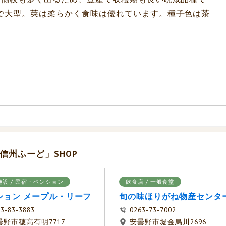
で大型。莢は柔らかく食味は優れています。種子色は茶
信州ふーど」SHOP
施設 / 民宿・ペンション
飲食店 / 一般食堂
ション メープル・リーフ
旬の味ほりがね物産センタ
3-83-3883
0263-73-7002
曇野市穂高有明7717
安曇野市堀金烏川2696