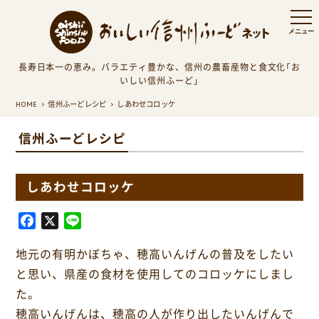
長寿日本一の恵み。バラエティ豊かな、信州の農畜産物と食文化「お
いしい信州ふーど」
HOME
信州ふーどレシピ
しあわせコロッケ
信州ふーどレシピ
しあわせコロッケ
F
X
L
a
i
地元の有明かぼちゃ、穂高いんげんの普及をしたい
c
n
e
e
と思い、県産の食材を使用してのコロッケにしまし
b
た。
o
穂高いんげんは、穂高の人が作り出したいんげんで