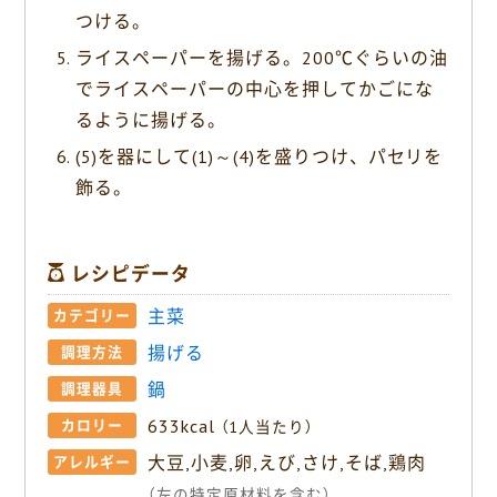
つける。
ライスペーパーを揚げる。200℃ぐらいの油
でライスペーパーの中心を押してかごにな
るように揚げる。
(5)を器にして(1)～(4)を盛りつけ、パセリを
飾る。
レシピデータ
主菜
カテゴリー
揚げる
調理方法
鍋
調理器具
633kcal
カロリー
（1人当たり）
大豆,小麦,卵,えび,さけ,そば,鶏肉
アレルギー
（左の特定原材料を含む）