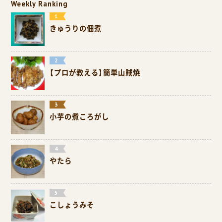
Weekly Ranking
きゅうりの佃煮
【プロが教える】簡単山賊焼
小芋の煮ころがし
やたら
こしょうみそ