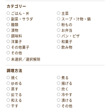
カテゴリー
ごはん・丼
主菜
副菜・サラダ
スープ・汁物・鍋
麺類
粉もの
漬物
お弁当
調味料
パン・ピザ
洋菓子
和菓子
その他菓子
飲み物
その他
未選択／選択解除
調理方法
焼く
煮る
炒める
揚げる
蒸す
炊く
茹でる
冷やす
和える
漬ける
干す
その他