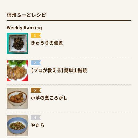
信州ふーどレシピ
Weekly Ranking
きゅうりの佃煮
【プロが教える】簡単山賊焼
小芋の煮ころがし
やたら