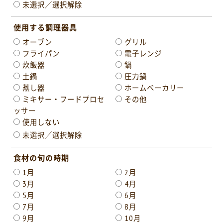
未選択／選択解除
使用する調理器具
オーブン
グリル
フライパン
電子レンジ
炊飯器
鍋
土鍋
圧力鍋
蒸し器
ホームベーカリー
ミキサー・フードプロセ
その他
ッサー
使用しない
未選択／選択解除
食材の旬の時期
1月
2月
3月
4月
5月
6月
7月
8月
9月
10月