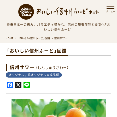
長寿日本一の恵み。バラエティ豊かな、信州の農畜産物と食文化「お
いしい信州ふーど」
HOME
「おいしい信州ふーど」図鑑
信州サワー
「おいしい信州ふーど」図鑑
信州サワー
（しんしゅうさわー）
オリジナル / 県オリジナル育成品種
F
X
L
a
i
c
n
e
e
b
o