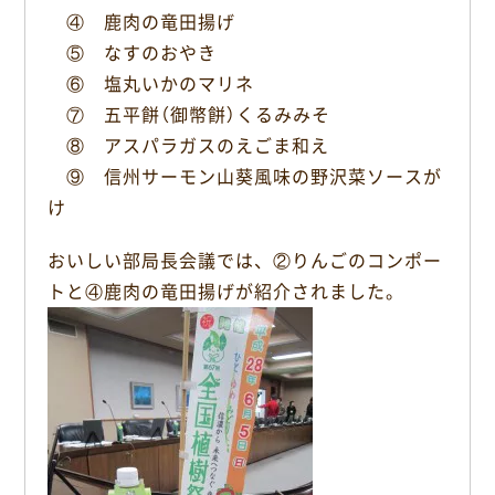
④ 鹿肉の竜田揚げ
⑤ なすのおやき
⑥ 塩丸いかのマリネ
⑦ 五平餅（御幣餅）くるみみそ
⑧ アスパラガスのえごま和え
⑨ 信州サーモン山葵風味の野沢菜ソースが
け
おいしい部局長会議では、②りんごのコンポー
トと④鹿肉の竜田揚げが紹介されました。