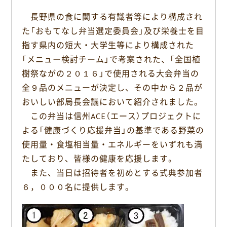
c
n
長野県の食に関する有識者等により構成され
e
e
た「おもてなし弁当選定委員会」及び栄養士を目
b
o
指す県内の短大・大学生等により構成された
o
「メニュー検討チーム」で考案された、「全国植
k
樹祭ながの２０１６」で使用される大会弁当の
全９品のメニューが決定し、その中から２品が
おいしい部局長会議において紹介されました。
この弁当は信州ACE（エース）プロジェクトに
よる「健康づくり応援弁当」の基準である野菜の
使用量・食塩相当量・エネルギーをいずれも満
たしており、皆様の健康を応援します。
また、当日は招待者を初めとする式典参加者
６，０００名に提供します。