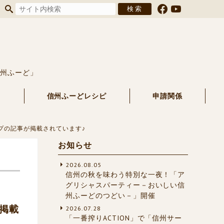
信州ふーど」
る
信州ふーどレシピ
申請関係
プの記事が掲載されています♪
お知らせ
2026.08.05
信州の秋を味わう特別な一夜！「ア
グリシャスパーティー－おいしい信
州ふーどのつどい－」開催
掲載
2026.07.28
「一番搾りACTION」で「信州サー