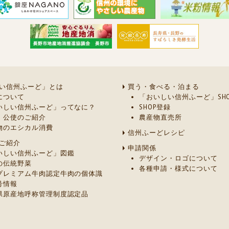
い信州ふーど」とは
買う・食べる・泊まる
について
「おいしい信州ふーど」SHO
いしい信州ふーど」ってなに？
SHOP登録
・公使のご紹介
農産物直売所
物のエシカル消費
信州ふーどレシピ
ご紹介
申請関係
いしい信州ふーど」図鑑
デザイン・ロゴについて
の伝統野菜
各種申請・様式について
プレミアム牛肉認定牛肉の個体識
号情報
県原産地呼称管理制度認定品