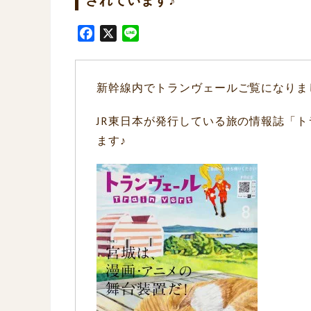
F
X
L
a
i
c
n
e
e
新幹線内でトランヴェールご覧になりま
b
o
JR東日本が発行している旅の情報誌「
o
ます♪
k