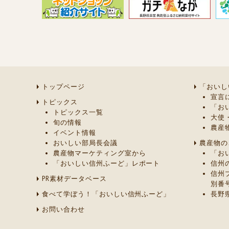
トップページ
「おいし
宣言
トピックス
「お
トピックス一覧
大使
旬の情報
農産
イベント情報
おいしい部局長会議
農産物の
農産物マーケティング室から
「お
「おいしい信州ふーど」レポート
信州
信州
PR素材データベース
別番
食べて学ぼう！「おいしい信州ふーど」
長野
お問い合わせ