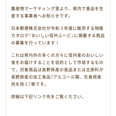
c
n
農産物マーケティング室より、県内で食品を生
e
e
産する事業者へお知らせです。
b
o
日本郵便株式会社が令和３年度に販売する物販
o
k
カタログ『おいしい信州ふーど』に掲載する商品
の募集を行っています！
これは県内外の多くの方々に信州産のおいしい
食をお届けすることを目的として作成するもの
で、対象商品は長野県産の食品または主原料が
長野県産の加工食品（アルコール類、生食用食
肉を除く）等です。
詳細は下記リンク先をご覧ください。